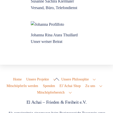
Susanne Sachira Kiermaier
Versand, Büro, Telefondienst
Johanna Rina Atara Thuillard
Unser weiser Beirat
Back
Home
Unsere Projekte
Unsere Philosophie
To
MitschöpferIn werden
Spenden
El’Achai Shop
Zu uns
Top
Mitschöpferbereich
El Achai – Frieden & Freiheit e.V.
Als gemeinnützig eingetragen beim Registergericht Traunstein unter