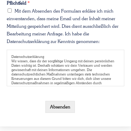
Pflichtfeld
*
Mit dem Absenden des Formulars erkläre ich mich
einverstanden, dass meine Email und der Inhalt meiner
Mitteilung gespeichert wird. Dies dient ausschließlich der
Bearbeitung meiner Anfrage. Ich habe die
Datenschutzerklärung zur Kenntnis genommen:
Datenschutzerklärung
Wir wissen, dass dir der sorgfältige Umgang mit deinen persönlichen
Daten wichtig ist. Deshalb schätzen wir dein Vertrauen und werden
gewissenhaft mit deinen Informationen umgehen. Die
datenschutzrechtlichen Maßnahmen unterliegen stets technischen
Erneuerungen aus diesem Grund bitten wir dich, dich über unsere
Datenschutzmaßnahmen in regelmäßigen Abständen durch
Einsichtnahme in unsere Datenschutzerklärung zu informieren.
Datenschutz auf einen Blick
Allgemeine Hinweise
Die folgenden Hinweise geben einen einfachen Überblick darüber, was
Absenden
mit Ihren personenbezogenen Daten passiert, wenn Sie diese Website
besuchen. Personenbezogene Daten sind alle Daten, mit denen Sie
persönlich identifiziert werden können. Ausführliche Informationen
zum Thema Datenschutz entnehmen Sie unserer unter diesem Text
aufgeführten Datenschutzerklärung.